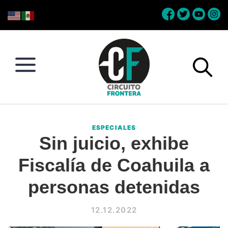
Skip
Skip
Skip
Skip
to
to
to
to
primary
main
primary
footer
navigation
content
sidebar
Circuito
Conéctate
Frontera
con
ESPECIALES
la
Sin juicio, exhibe
frontera
Fiscalía de Coahuila a
personas detenidas
12.12.2022