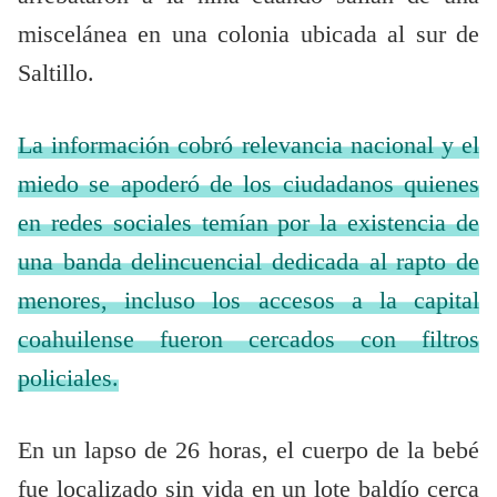
miscelánea en una colonia ubicada al sur de
Saltillo.
La información cobró relevancia nacional y el
miedo se apoderó de los ciudadanos quienes
en redes sociales temían por la existencia de
una banda delincuencial dedicada al rapto de
menores, incluso los accesos a la capital
coahuilense fueron cercados con filtros
policiales.
En un lapso de 26 horas, el cuerpo de la bebé
fue localizado sin vida en un lote baldío cerca