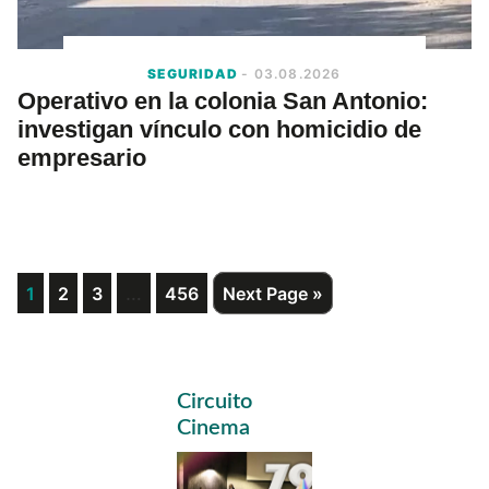
SEGURIDAD
- 03.08.2026
Operativo en la colonia San Antonio:
investigan vínculo con homicidio de
empresario
Interim
Page
Page
Page
…
Page
Go
1
2
3
456
Next Page »
to
pages
omitted
Primary
Circuito
Sidebar
Cinema