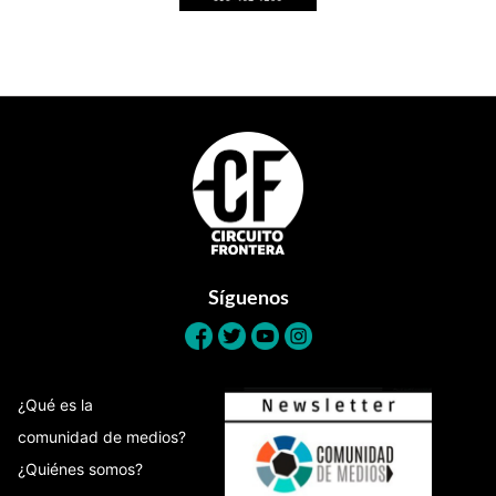
Footer
Síguenos
¿Qué es la
comunidad de medios?
¿Quiénes somos?