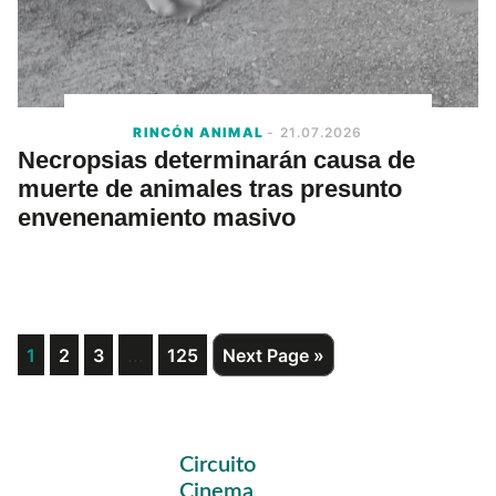
RINCÓN ANIMAL
- 21.07.2026
Necropsias determinarán causa de
muerte de animales tras presunto
envenenamiento masivo
Interim
Page
Page
Page
…
Page
Go
1
2
3
125
Next Page »
to
pages
omitted
Primary
Circuito
Sidebar
Cinema