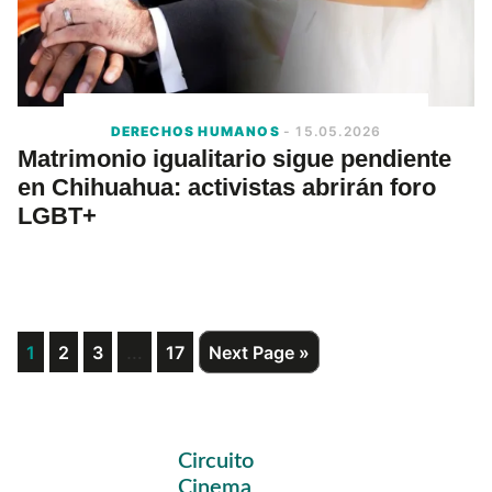
DERECHOS HUMANOS
- 15.05.2026
Matrimonio igualitario sigue pendiente
en Chihuahua: activistas abrirán foro
LGBT+
Interim
Page
Page
Page
…
Page
Go
1
2
3
17
Next Page »
to
pages
omitted
Primary
Circuito
Sidebar
Cinema