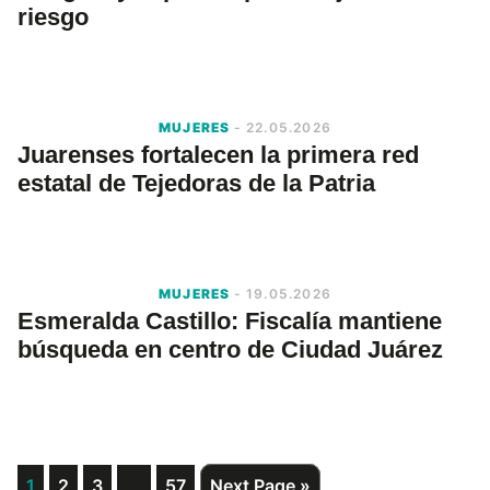
riesgo
MUJERES
- 22.05.2026
Juarenses fortalecen la primera red
estatal de Tejedoras de la Patria
MUJERES
- 19.05.2026
Esmeralda Castillo: Fiscalía mantiene
búsqueda en centro de Ciudad Juárez
Interim
Page
Page
Page
…
Page
Go
1
2
3
57
Next Page »