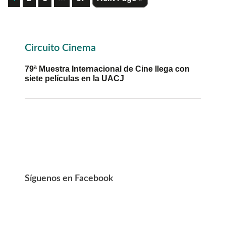
to
pages
omitted
Primary
Circuito Cinema
Sidebar
79ª Muestra Internacional de Cine llega con
siete películas en la UACJ
Síguenos en Facebook