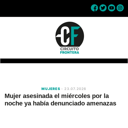
Skip
Skip
Skip
Skip
to
to
to
to
primary
main
primary
footer
navigation
content
sidebar
Circuito
Conéctate
Frontera
con
la
frontera
MUJERES
- 23.07.2026
Mujer asesinada el miércoles por la
noche ya había denunciado amenazas