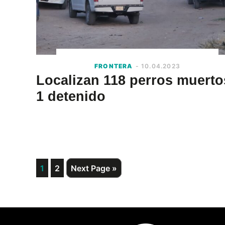
FRONTERA
- 10.04.2023
Localizan 118 perros muerto
1 detenido
Page
Page
Go
1
2
Next Page »
to