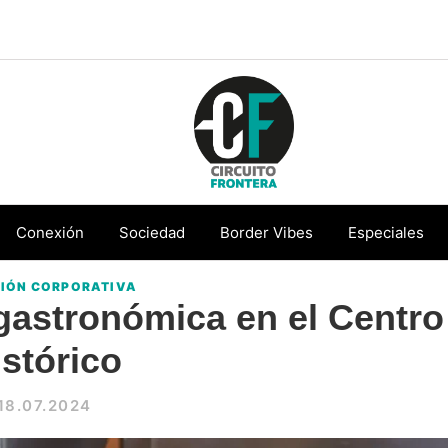
Circuito
Conéctate
Frontera
con
Conexión
Sociedad
Border Vibes
Especiales
la
IÓN CORPORATIVA
frontera
gastronómica en el Centro
istórico
18.07.2024