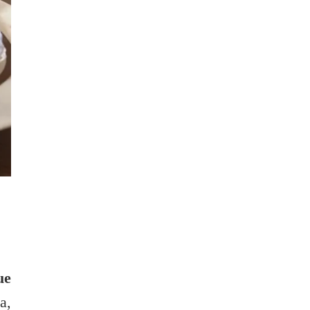
ue
a,