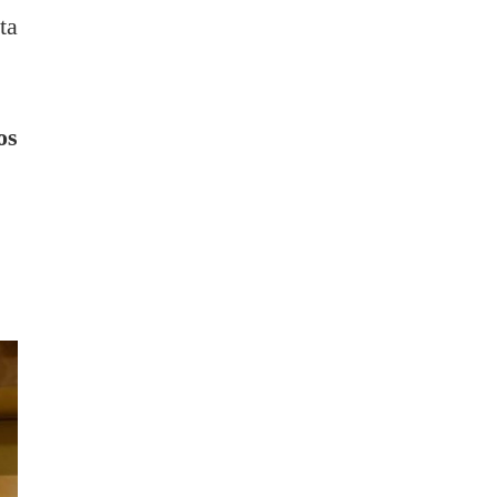
ta
os