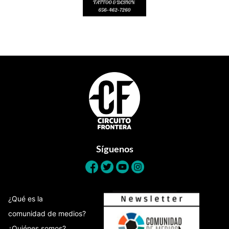
Footer
Síguenos
¿Qué es la
comunidad de medios?
¿Quiénes somos?