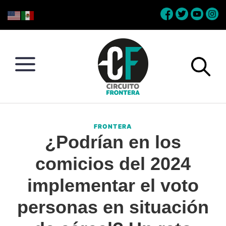
Skip
Skip
Skip
Skip
to
to
to
to
primary
main
primary
footer
navigation
content
sidebar
Circuito
Conéctate
Frontera
con
FRONTERA
la
¿Podrían en los
frontera
comicios del 2024
implementar el voto
personas en situación