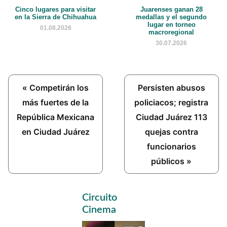
Cinco lugares para visitar
Juarenses ganan 28
en la Sierra de Chihuahua
medallas y el segundo
lugar en torneo
01.08.2026
macroregional
30.07.2026
Previous
Next
« Competirán los
Persisten abusos
Post:
Post:
más fuertes de la
policiacos; registra
República Mexicana
Ciudad Juárez 113
en Ciudad Juárez
quejas contra
funcionarios
públicos »
Primary
Circuito
Sidebar
Cinema