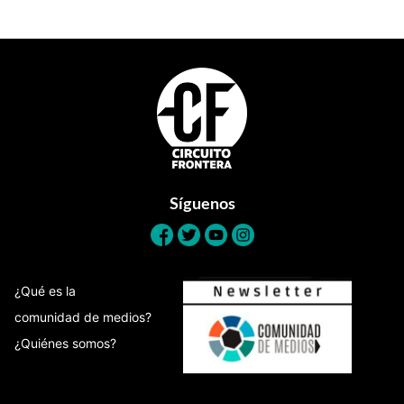
Footer
Síguenos
¿Qué es la
comunidad de medios?
¿Quiénes somos?