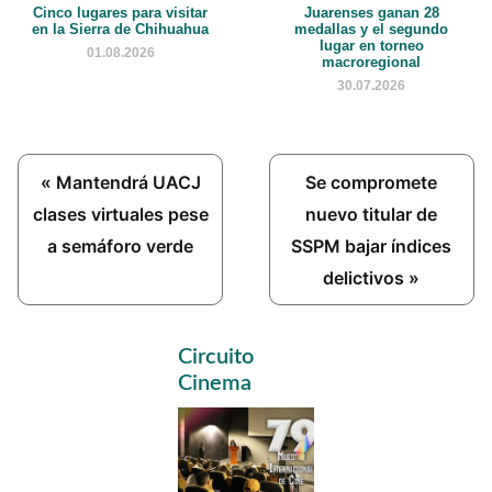
Cinco lugares para visitar
Juarenses ganan 28
en la Sierra de Chihuahua
medallas y el segundo
lugar en torneo
01.08.2026
macroregional
30.07.2026
Previous
Next
« Mantendrá UACJ
Se compromete
Post:
Post:
clases virtuales pese
nuevo titular de
a semáforo verde
SSPM bajar índices
delictivos »
Primary
Circuito
Sidebar
Cinema