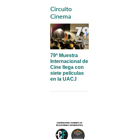
Primary
Circuito
Sidebar
Cinema
79ª Muestra
Internacional de
Cine llega con
siete películas
en la UACJ