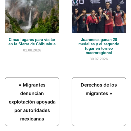
Cinco lugares para visitar
Juarenses ganan 28
en la Sierra de Chihuahua
medallas y el segundo
lugar en torneo
01.08.2026
macroregional
30.07.2026
Previous
Next
« Migrantes
Derechos de los
Post:
Post:
denuncian
migrantes »
explotación apoyada
por autoridades
mexicanas