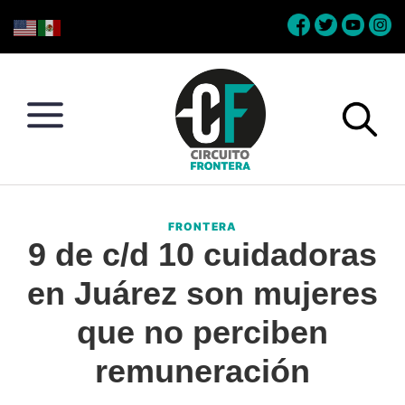
Skip
Skip
Skip
Skip
to
to
to
to
primary
main
primary
footer
navigation
content
sidebar
Circuito
Conéctate
Frontera
con
FRONTERA
la
9 de c/d 10 cuidadoras
frontera
en Juárez son mujeres
que no perciben
remuneración