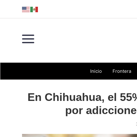
Skip
Skip
Skip
Skip
to
to
to
to
primary
main
primary
footer
navigation
content
sidebar
Inicio
Frontera
En Chihuahua, el 55%
por adiccione