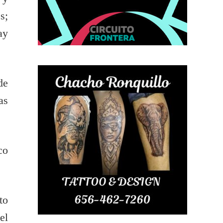
s;
ay
de
as
co
to
el