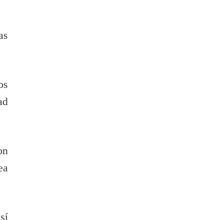
as
os
ad
on
ea
sí