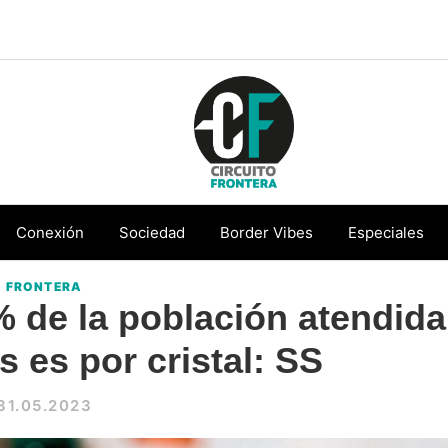
Circuito
Conéctate
Frontera
con
Conexión
Sociedad
Border Vibes
Especiales
la
FRONTERA
frontera
 de la población atendida
s es por cristal: SS
31.05.2023