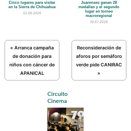
Cinco lugares para visitar
Juarenses ganan 28
en la Sierra de Chihuahua
medallas y el segundo
lugar en torneo
01.08.2026
macroregional
30.07.2026
Previous
Next
« Arranca campaña
Reconsideración de
Post:
Post:
de donación para
aforos por semáforo
niños con cáncer de
verde pide CANIRAC
APANICAL
»
Primary
Circuito
Sidebar
Cinema