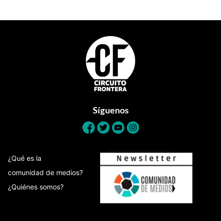
Footer
Síguenos
¿Qué es la
comunidad de medios?
¿Quiénes somos?