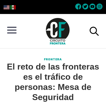
Skip
Skip
Skip
Skip
to
to
to
to
primary
main
primary
footer
navigation
content
sidebar
Circuito
Conéctate
Frontera
con
FRONTERA
la
El reto de las fronteras
frontera
es el tráfico de
personas: Mesa de
Seguridad