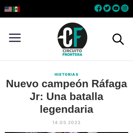
Skip
Skip
Skip
Skip
to
to
to
to
primary
main
primary
footer
navigation
content
sidebar
Circuito
Conéctate
Frontera
con
HISTORIAS
la
Nuevo campeón Ráfaga
frontera
Jr: Una batalla
legendaria
14.05.2023