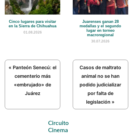
Cinco lugares para visitar
Juarenses ganan 28
en la Sierra de Chihuahua
medallas y el segundo
lugar en torneo
01.08.2026
macroregional
30.07.2026
Previous
Next
« Panteón Senecú: el
Casos de maltrato
Post:
Post:
cementerio más
animal no se han
«embrujado» de
podido judicializar
Juárez
por falta de
legislación »
Primary
Circuito
Sidebar
Cinema