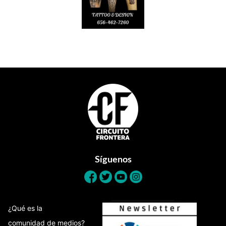
Footer
Síguenos
¿Qué es la
comunidad de medios?