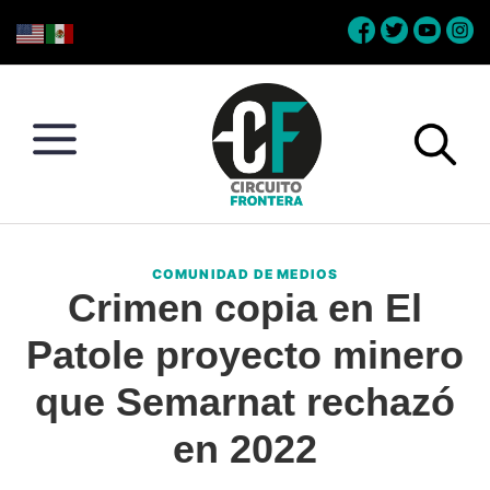
Skip
Skip
Skip
Skip
to
to
to
to
primary
main
primary
footer
navigation
content
sidebar
Circuito
Conéctate
Frontera
con
COMUNIDAD DE MEDIOS
la
Crimen copia en El
frontera
Patole proyecto minero
que Semarnat rechazó
en 2022