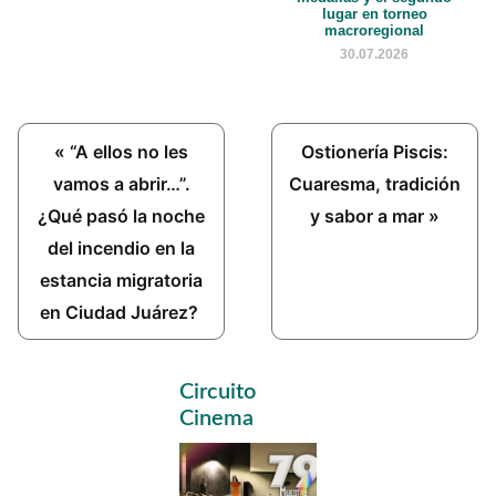
lugar en torneo
macroregional
30.07.2026
Previous
Next
« “A ellos no les
Ostionería Piscis:
Post:
Post:
vamos a abrir…”.
Cuaresma, tradición
¿Qué pasó la noche
y sabor a mar »
del incendio en la
estancia migratoria
en Ciudad Juárez?
Primary
Circuito
Sidebar
Cinema