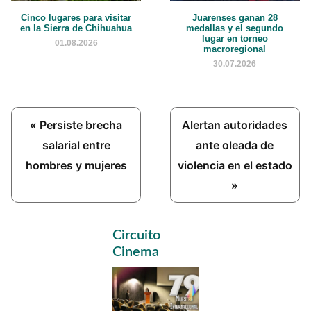
Cinco lugares para visitar
Juarenses ganan 28
en la Sierra de Chihuahua
medallas y el segundo
lugar en torneo
01.08.2026
macroregional
30.07.2026
Previous
Next
« Persiste brecha
Alertan autoridades
Post:
Post:
salarial entre
ante oleada de
hombres y mujeres
violencia en el estado
»
Primary
Circuito
Sidebar
Cinema