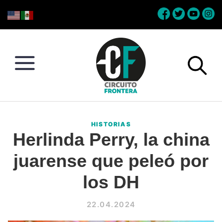
Skip
Skip
Skip
Skip
to
to
to
to
primary
main
primary
footer
navigation
content
sidebar
Circuito
Conéctate
Frontera
con
HISTORIAS
la
Herlinda Perry, la china
frontera
juarense que peleó por
los DH
22.04.2024