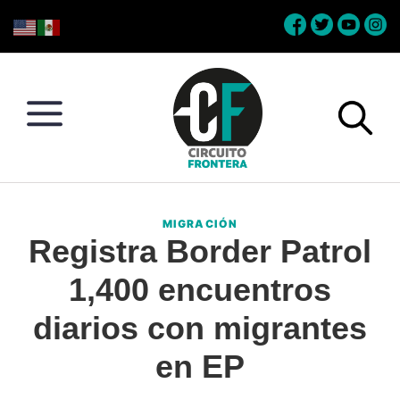
Skip
Skip
Skip
Skip
to
to
to
to
primary
main
primary
footer
navigation
content
sidebar
Circuito
Conéctate
Frontera
con
MIGRACIÓN
la
Registra Border Patrol
frontera
1,400 encuentros
diarios con migrantes
en EP