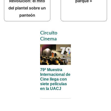
Post:
Post:
Revolución: el mito
parque »
del plantel sobre un
panteón
Primary
Circuito
Sidebar
Cinema
79ª Muestra
Internacional de
Cine llega con
siete películas
en la UACJ