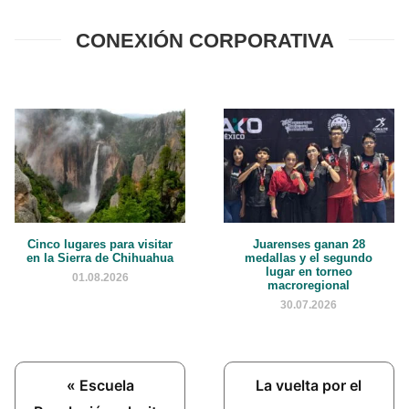
CONEXIÓN CORPORATIVA
Cinco lugares para visitar
Juarenses ganan 28
en la Sierra de Chihuahua
medallas y el segundo
lugar en torneo
01.08.2026
macroregional
30.07.2026
Previous
Next
« Escuela
La vuelta por el