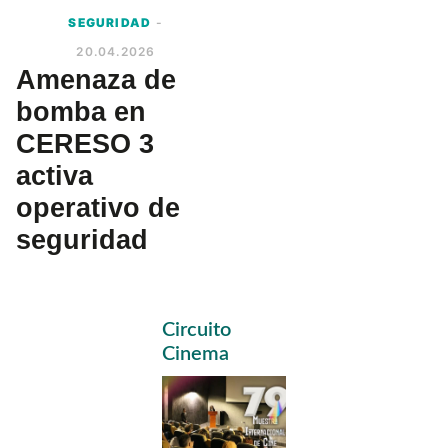
SEGURIDAD
-
20.04.2026
Amenaza de
bomba en
CERESO 3
activa
operativo de
seguridad
Primary
Circuito
Sidebar
Cinema