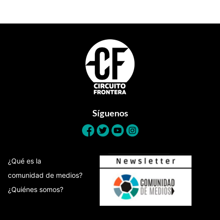
Footer
Síguenos
¿Qué es la
comunidad de medios?
¿Quiénes somos?