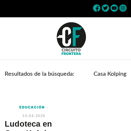
Skip
Skip
Skip
Skip
to
to
to
to
primary
main
primary
footer
navigation
content
sidebar
Circuito
Conéctate
Frontera
con
Resultados de la búsqueda:
Casa Kolping
la
frontera
EDUCACIÓN
-
24.04.2026
Ludoteca en