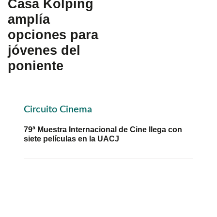
Casa Kolping
amplía
opciones para
jóvenes del
poniente
Primary
Circuito Cinema
Sidebar
79ª Muestra Internacional de Cine llega con
siete películas en la UACJ