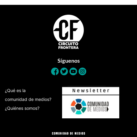
Footer
Síguenos
¿Qué es la
comunidad de medios?
¿Quiénes somos?