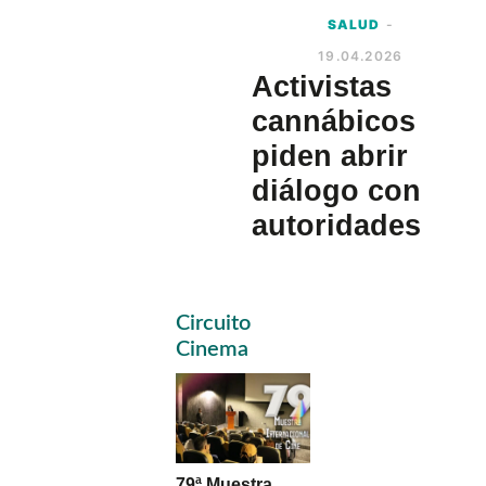
SALUD
-
19.04.2026
Activistas
cannábicos
piden abrir
diálogo con
autoridades
Primary
Circuito
Sidebar
Cinema
79ª Muestra