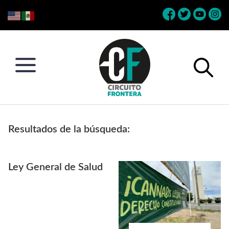
Skip
Skip
Skip
Skip
to
to
to
to
primary
main
primary
footer
navigation
content
sidebar
Circuito
Conéctate
Frontera
con
Resultados de la búsqueda:
la
frontera
Ley General de Salud