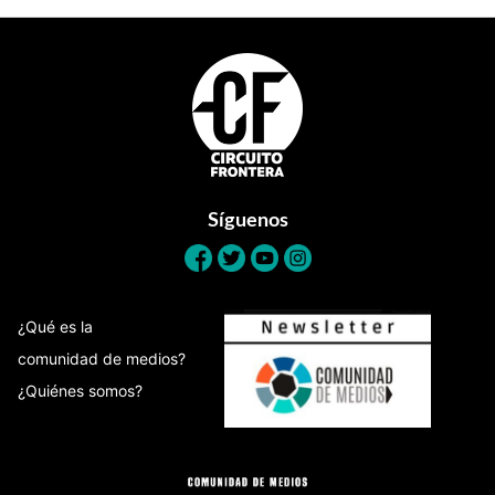
Footer
Síguenos
¿Qué es la
comunidad de medios?
¿Quiénes somos?