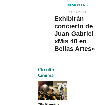
FRONTERA
-
11.07.2024
Exhibirán
concierto de
Juan Gabriel
«Mis 40 en
Bellas Artes»
Primary
Circuito
Sidebar
Cinema
79ª Muestra