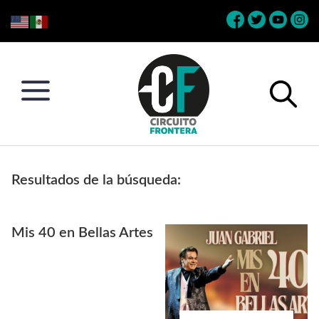
Skip
Skip
Skip
Skip
to
to
to
to
primary
main
primary
footer
navigation
content
sidebar
Circuito
Conéctate
Frontera
con
Resultados de la búsqueda:
la
frontera
Mis 40 en Bellas Artes