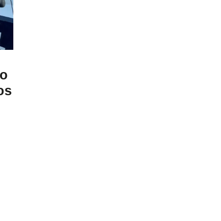
ro
os