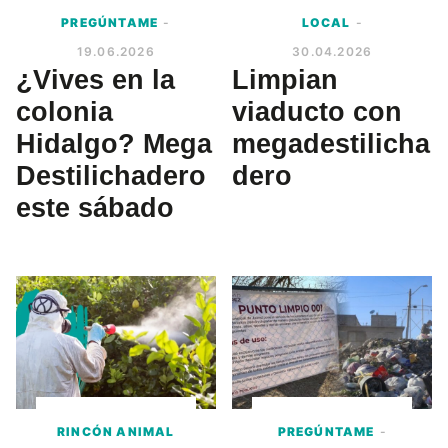
PREGÚNTAME
-
LOCAL
-
19.06.2026
30.04.2026
¿Vives en la
Limpian
colonia
viaducto con
Hidalgo? Mega
megadestilicha
Destilichadero
dero
este sábado
RINCÓN ANIMAL
PREGÚNTAME
-