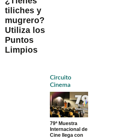
¿Tienes
tiliches y
mugrero?
Utiliza los
Puntos
Limpios
Primary
Circuito
Sidebar
Cinema
79ª Muestra
Internacional de
Cine llega con