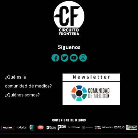
Footer
Síguenos
¿Qué es la
comunidad de medios?
¿Quiénes somos?