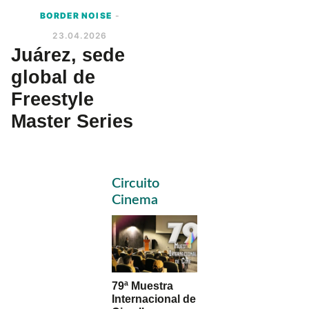
BORDER NOISE
-
23.04.2026
Juárez, sede
global de
Freestyle
Master Series
Primary
Circuito
Sidebar
Cinema
79ª Muestra
Internacional de