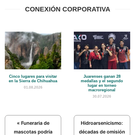
CONEXIÓN CORPORATIVA
Cinco lugares para visitar
Juarenses ganan 28
en la Sierra de Chihuahua
medallas y el segundo
lugar en torneo
01.08.2026
macroregional
30.07.2026
Previous
Next
« Funeraria de
Hidroarsenicismo:
Post:
Post:
mascotas podría
décadas de omisión