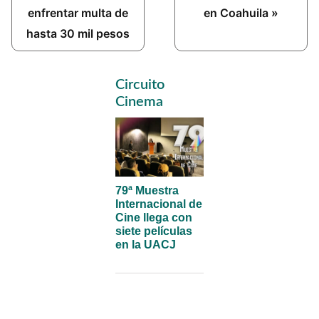
enfrentar multa de
en Coahuila »
hasta 30 mil pesos
Primary
Circuito
Sidebar
Cinema
79ª Muestra
Internacional de
Cine llega con
siete películas
en la UACJ