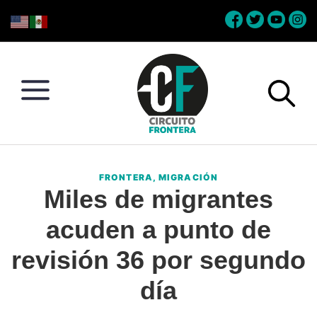
Skip
Skip
Skip
Skip
to
to
to
to
primary
main
primary
footer
navigation
content
sidebar
Circuito
Conéctate
Frontera
con
FRONTERA
,
MIGRACIÓN
la
Miles de migrantes
frontera
acuden a punto de
revisión 36 por segundo
día