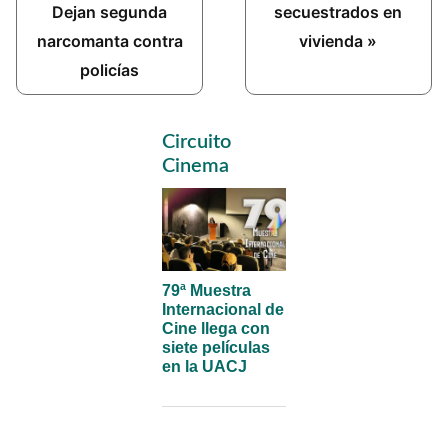
Dejan segunda
secuestrados en
narcomanta contra
vivienda »
policías
Primary
Circuito
Sidebar
Cinema
79ª Muestra
Internacional de
Cine llega con
siete películas
en la UACJ