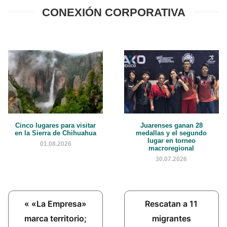
CONEXIÓN CORPORATIVA
Cinco lugares para visitar
Juarenses ganan 28
en la Sierra de Chihuahua
medallas y el segundo
lugar en torneo
01.08.2026
macroregional
30.07.2026
Previous
Next
« «La Empresa»
Rescatan a 11
Post:
Post:
marca territorio;
migrantes