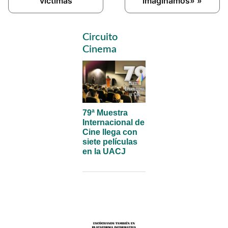
víctimas
imaginamos» »
Primary
Circuito
Sidebar
Cinema
79ª Muestra
Internacional de
Cine llega con
siete películas
en la UACJ