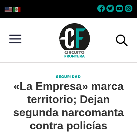
Skip
Skip
Skip
Skip
to
to
to
to
primary
main
primary
footer
navigation
content
sidebar
Circuito
Conéctate
Frontera
con
SEGURIDAD
la
«La Empresa» marca
frontera
territorio; Dejan
segunda narcomanta
contra policías