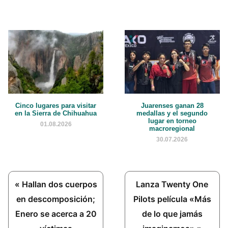
Cinco lugares para visitar
Juarenses ganan 28
en la Sierra de Chihuahua
medallas y el segundo
lugar en torneo
01.08.2026
macroregional
30.07.2026
Previous
Next
« Hallan dos cuerpos
Lanza Twenty One
Post:
Post:
en descomposición;
Pilots película «Más
Enero se acerca a 20
de lo que jamás