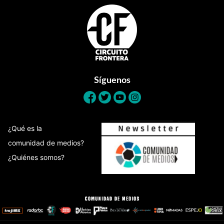
Footer
Síguenos
¿Qué es la
comunidad de medios?
¿Quiénes somos?