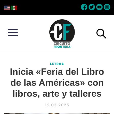
Skip
Skip
Skip
Skip
to
to
to
to
primary
main
primary
footer
navigation
content
sidebar
Circuito
Conéctate
Frontera
con
LETRAS
la
Inicia «Feria del Libro
frontera
de las Américas» con
libros, arte y talleres
12.03.2025