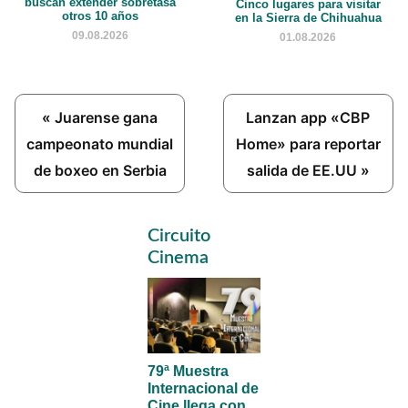
buscan extender sobretasa
Cinco lugares para visitar
otros 10 años
en la Sierra de Chihuahua
09.08.2026
01.08.2026
Previous
Next
« Juarense gana
Lanzan app «CBP
Post:
Post:
campeonato mundial
Home» para reportar
de boxeo en Serbia
salida de EE.UU »
Primary
Circuito
Sidebar
Cinema
79ª Muestra
Internacional de
Cine llega con