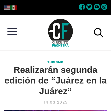
Skip
Skip
Skip
Skip
to
to
to
to
primary
main
primary
footer
navigation
content
sidebar
Circuito
Conéctate
Frontera
con
TURISMO
la
Realizarán segunda
frontera
edición de “Juárez en la
Juárez”
14.03.2025