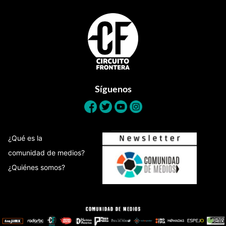
Footer
Síguenos
¿Qué es la
comunidad de medios?
¿Quiénes somos?