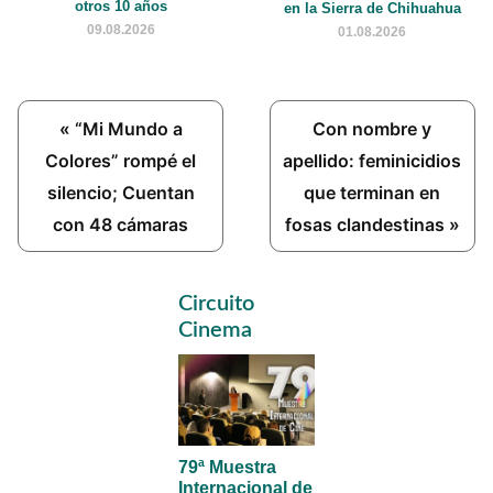
otros 10 años
en la Sierra de Chihuahua
09.08.2026
01.08.2026
Previous
Next
« “Mi Mundo a
Con nombre y
Post:
Post:
Colores” rompé el
apellido: feminicidios
silencio; Cuentan
que terminan en
con 48 cámaras
fosas clandestinas »
Primary
Circuito
Sidebar
Cinema
79ª Muestra
Internacional de