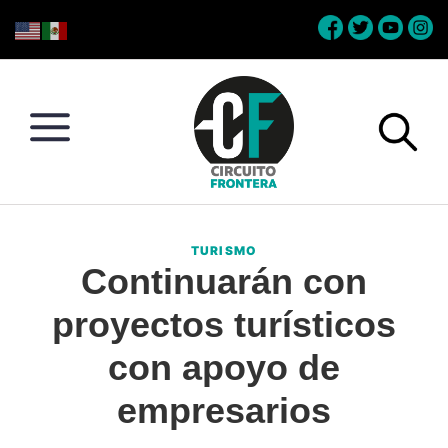
Skip
Skip
Skip
Skip
to
to
to
to
primary
main
primary
footer
navigation
content
sidebar
Circuito
Conéctate
Frontera
con
TURISMO
la
Continuarán con
frontera
proyectos turísticos
con apoyo de
empresarios