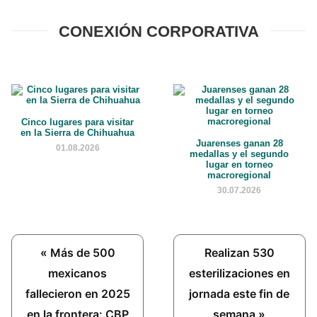
CONEXIÓN CORPORATIVA
Cinco lugares para visitar
en la Sierra de Chihuahua
Juarenses ganan 28
01.08.2026
medallas y el segundo
lugar en torneo
macroregional
30.07.2026
Previous
Next
« Más de 500
Realizan 530
Post:
Post:
mexicanos
esterilizaciones en
fallecieron en 2025
jornada este fin de
en la frontera: CBP
semana »