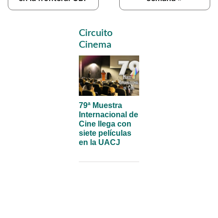
Primary
Circuito
Sidebar
Cinema
79ª Muestra
Internacional de
Cine llega con
siete películas
en la UACJ