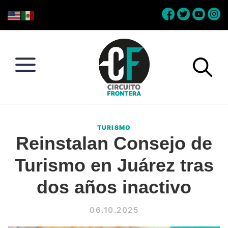
Skip
Skip
Skip
Skip
to
to
to
to
primary
main
primary
footer
navigation
content
sidebar
Circuito
Conéctate
Frontera
con
TURISMO
la
Reinstalan Consejo de
frontera
Turismo en Juárez tras
dos años inactivo
06.10.2025