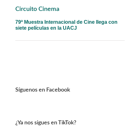
Primary
Circuito Cinema
Sidebar
79ª Muestra Internacional de Cine llega con
siete películas en la UACJ
Síguenos en Facebook
¿Ya nos sigues en TikTok?