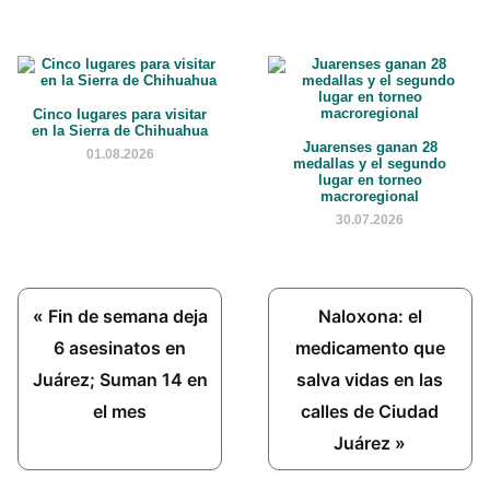
Cinco lugares para visitar
en la Sierra de Chihuahua
Juarenses ganan 28
01.08.2026
medallas y el segundo
lugar en torneo
macroregional
30.07.2026
Previous
Next
« Fin de semana deja
Naloxona: el
Post:
Post:
6 asesinatos en
medicamento que
Juárez; Suman 14 en
salva vidas en las
el mes
calles de Ciudad
Juárez »