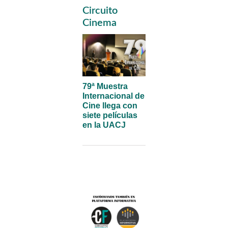
Primary
Circuito
Sidebar
Cinema
79ª Muestra
Internacional de
Cine llega con
siete películas
en la UACJ