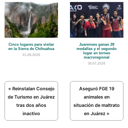
Cinco lugares para visitar
Juarenses ganan 28
en la Sierra de Chihuahua
medallas y el segundo
lugar en torneo
01.08.2026
macroregional
30.07.2026
Previous
Next
« Reinstalan Consejo
Aseguró FGE 19
Post:
Post:
de Turismo en Juárez
animales en
tras dos años
situación de maltrato
inactivo
en Juárez »