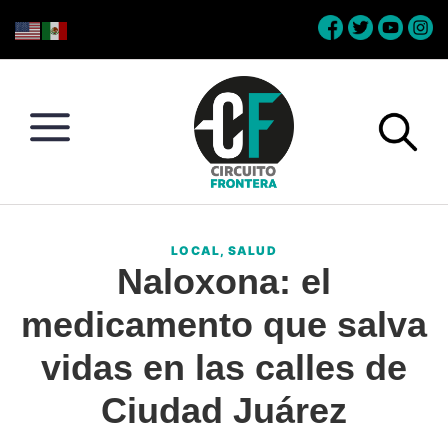
Skip
Skip
Skip
Skip
to
to
to
to
primary
main
primary
footer
navigation
content
sidebar
Circuito
Conéctate
Frontera
con
LOCAL
,
SALUD
la
Naloxona: el
frontera
medicamento que salva
vidas en las calles de
Ciudad Juárez