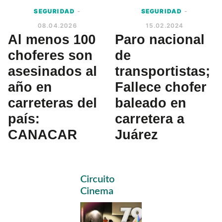
SEGURIDAD
-
SEGURIDAD
-
08.04.2026
15.02.2024
Al menos 100
Paro nacional
choferes son
de
asesinados al
transportistas;
año en
Fallece chofer
carreteras del
baleado en
país:
carretera a
CANACAR
Juárez
Primary
Circuito
Sidebar
Cinema