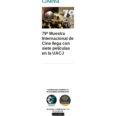
Sidebar
Cinema
79ª Muestra
Internacional de
Cine llega con
siete películas
en la UACJ