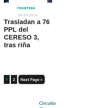
FRONTERA
-
06.08.2024
Trasladan a 76
PPL del
CERESO 3,
tras riña
Page
Page
Go
1
2
Next Page »
to
Primary
Circuito