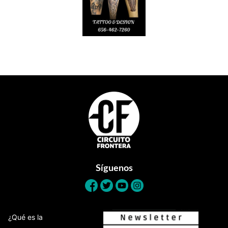
Footer
Síguenos
¿Qué es la