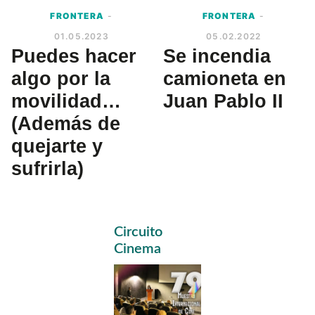
FRONTERA
-
FRONTERA
-
01.05.2023
05.02.2022
Puedes hacer
Se incendia
algo por la
camioneta en
movilidad…
Juan Pablo II
(Además de
quejarte y
sufrirla)
Primary
Circuito
Sidebar
Cinema