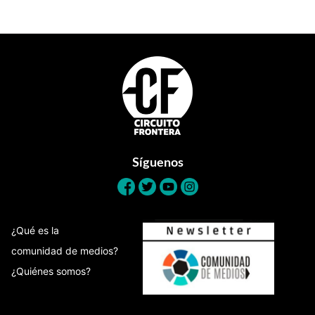
Footer
Síguenos
¿Qué es la
comunidad de medios?
¿Quiénes somos?