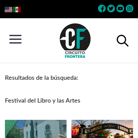
Skip
Skip
Skip
Skip
to
to
to
to
primary
main
primary
footer
navigation
content
sidebar
Circuito
Conéctate
Frontera
con
Resultados de la búsqueda:
la
frontera
Festival del Libro y las Artes