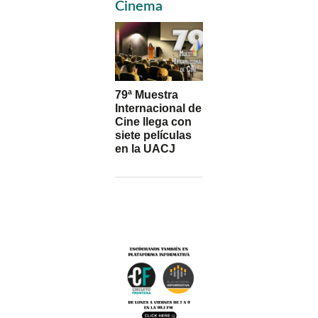
Sidebar
Cinema
79ª Muestra
Internacional de
Cine llega con
siete películas
en la UACJ