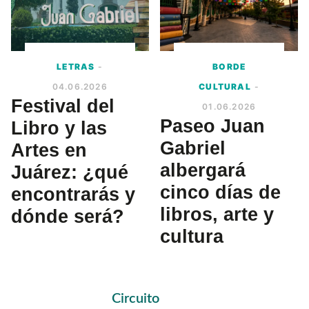
LETRAS
-
BORDE
04.06.2026
CULTURAL
-
Festival del
01.06.2026
Paseo Juan
Libro y las
Gabriel
Artes en
albergará
Juárez: ¿qué
cinco días de
encontrarás y
libros, arte y
dónde será?
cultura
Primary
Circuito