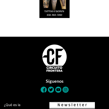
Footer
Síguenos
¿Qué es la