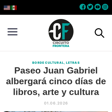
Skip
Skip
Skip
Skip
to
to
to
to
primary
main
primary
footer
navigation
content
sidebar
Circuito
Conéctate
Frontera
con
BORDE CULTURAL
,
LETRAS
la
Paseo Juan Gabriel
frontera
albergará cinco días de
libros, arte y cultura
01.06.2026