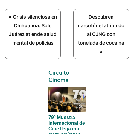
Previous
Next
« ​Crisis silenciosa en
Descubren
Post:
Post:
Chihuahua: Solo
narcotúnel atribuido
Juárez atiende salud
al CJNG con
mental de policías
tonelada de cocaína
»
Primary
Circuito
Sidebar
Cinema
79ª Muestra
Internacional de
Cine llega con