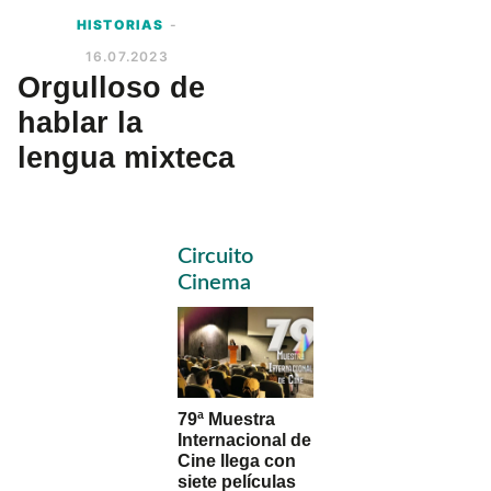
HISTORIAS
-
16.07.2023
Orgulloso de
hablar la
lengua mixteca
Primary
Circuito
Sidebar
Cinema
79ª Muestra
Internacional de
Cine llega con
siete películas