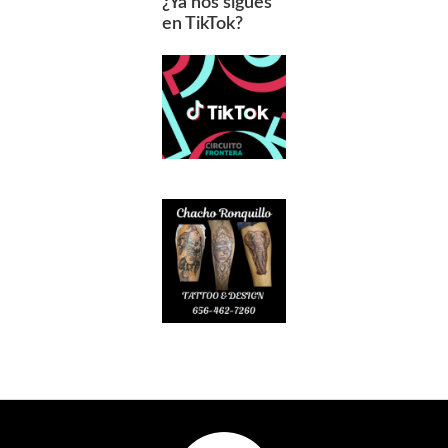
¿Ya nos sigues
en TikTok?
Footer