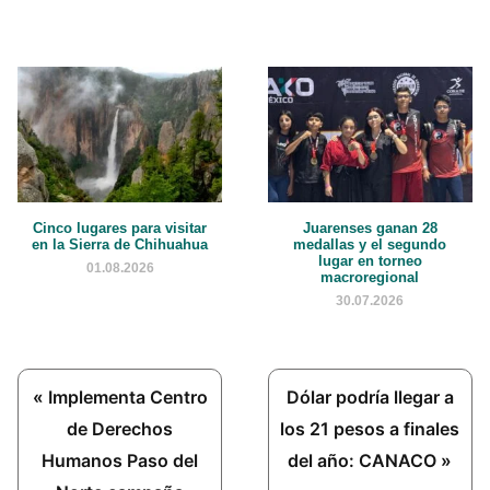
Cinco lugares para visitar
Juarenses ganan 28
en la Sierra de Chihuahua
medallas y el segundo
lugar en torneo
01.08.2026
macroregional
30.07.2026
Previous
Next
« Implementa Centro
Dólar podría llegar a
Post:
Post:
de Derechos
los 21 pesos a finales
Humanos Paso del
del año: CANACO »