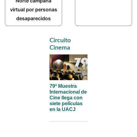
Norte campaña
virtual por personas
desaparecidos
Primary
Circuito
Sidebar
Cinema
79ª Muestra
Internacional de
Cine llega con
siete películas
en la UACJ