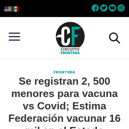
Skip
Skip
Skip
Skip
to
to
to
to
primary
main
primary
footer
navigation
content
sidebar
Circuito
Conéctate
Frontera
con
FRONTERA
la
Se registran 2, 500
frontera
menores para vacuna
vs Covid; Estima
Federación vacunar 16