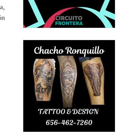
a,
ón