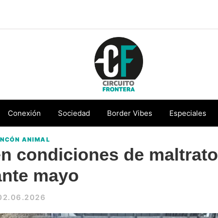
Circuito
Conéctate
Frontera
con
Conexión
Sociedad
Border Vibes
Especiales
la
INCÓN ANIMAL
frontera
n condiciones de maltrato
ante mayo
02.06.2026