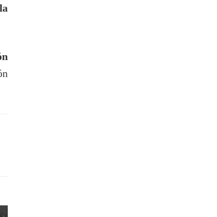
la
ón
ón