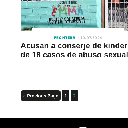
FRONTERA
- 10.07.2024
Acusan a conserje de kinder
de 18 casos de abuso sexua
Go
Page
Page
«
Previous Page
1
2
to