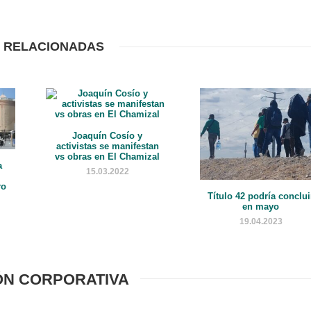
 RELACIONADAS
Joaquín Cosío y
activistas se manifestan
vs obras en El Chamizal
a
15.03.2022
ro
Título 42 podría conclui
en mayo
19.04.2023
ÓN CORPORATIVA