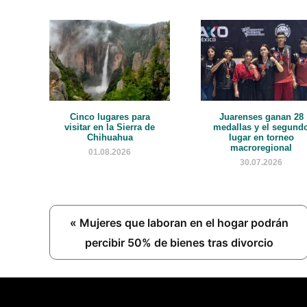
Cinco lugares para
Juarenses ganan 28
visitar en la Sierra de
medallas y el segund
Chihuahua
lugar en torneo
macroregional
01.08.2026
30.07.2026
Previous
« Mujeres que laboran en el hogar podrán
Post:
percibir 50% de bienes tras divorcio