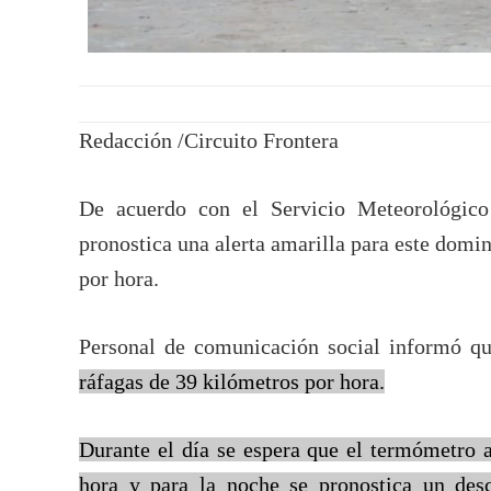
Redacción /Circuito Frontera
De acuerdo con el Servicio Meteorológico 
pronostica una alerta amarilla para este domin
por hora.
Personal de comunicación social informó q
ráfagas de 39 kilómetros por hora.
Durante el día se espera que el termómetro 
hora y para la noche se pronostica un des