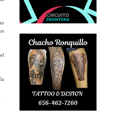
es
os
el
la