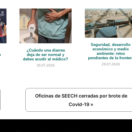
Seguridad, desarrollo
económico y medio
¿Cuándo una diarrea
ambiente: retos
o
deja de ser normal y
pendientes de la fronter
debes acudir al médico?
29.07.2026
30.07.2026
Next
Oficinas de SEECH cerradas por brote de
Post:
Covid-19 »