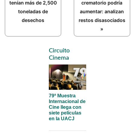
Post:
Post:
tenían más de 2,500
crematorio podría
toneladas de
aumentar: analizan
desechos
restos disasociados
»
Primary
Circuito
Sidebar
Cinema
79ª Muestra
Internacional de
Cine llega con
siete películas
en la UACJ