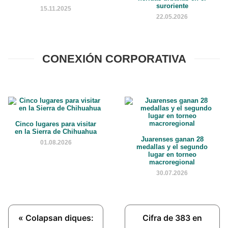
suroriente
15.11.2025
22.05.2026
CONEXIÓN CORPORATIVA
Cinco lugares para visitar
en la Sierra de Chihuahua
Juarenses ganan 28
01.08.2026
medallas y el segundo
lugar en torneo
macroregional
30.07.2026
Previous
Next
« Colapsan diques:
Cifra de 383 en