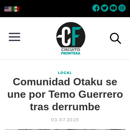
Skip
Skip
Skip
Skip
to
to
to
to
primary
main
primary
footer
navigation
content
sidebar
Circuito
Conéctate
Frontera
con
LOCAL
la
Comunidad Otaku se
frontera
une por Temo Guerrero
tras derrumbe
03.07.2025