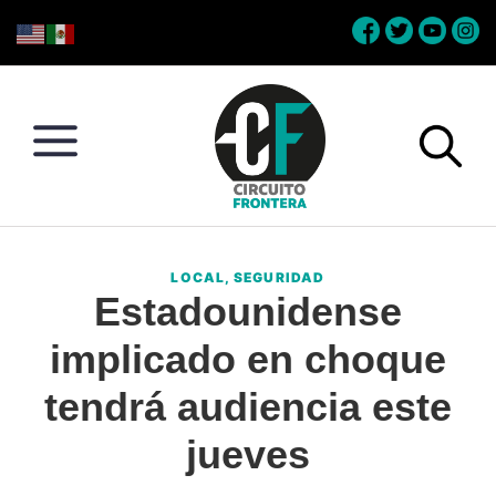
Skip
Skip
Skip
Skip
to
to
to
to
primary
main
primary
footer
navigation
content
sidebar
Circuito
Conéctate
Frontera
con
LOCAL
,
SEGURIDAD
la
Estadounidense
frontera
implicado en choque
tendrá audiencia este
jueves