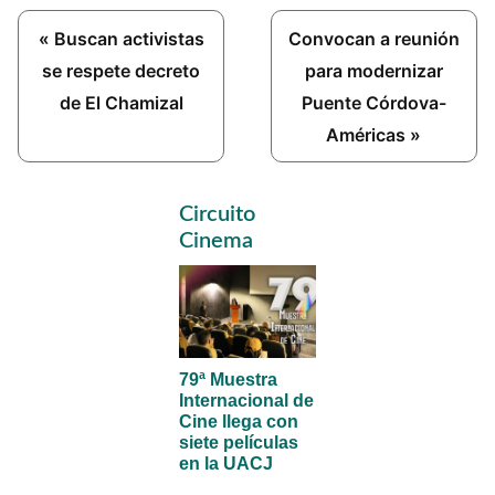
Previous
Next
« Buscan activistas
Convocan a reunión
Post:
Post:
se respete decreto
para modernizar
de El Chamizal
Puente Córdova-
Américas »
Primary
Circuito
Sidebar
Cinema
79ª Muestra
Internacional de
Cine llega con
siete películas
en la UACJ