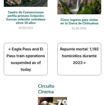
Centro de Convenciones
perfila primera licitación;
buscan extender sobretasa
Cinco lugares para visitar
otros 10 años
en la Sierra de Chihuahua
09.08.2026
01.08.2026
Previous
Next
« Eagle Pass and El
Repunte mortal: 1,192
Post:
Post:
Paso train operations
homicidios durante
suspended as of
2023 »
today
Primary
Circuito
Sidebar
Cinema