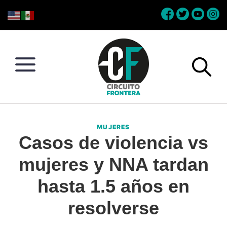
Skip
Skip
Skip
Skip
to
to
to
to
primary
main
primary
footer
navigation
content
sidebar
Circuito
Conéctate
Frontera
con
MUJERES
la
Casos de violencia vs
frontera
mujeres y NNA tardan
hasta 1.5 años en
resolverse