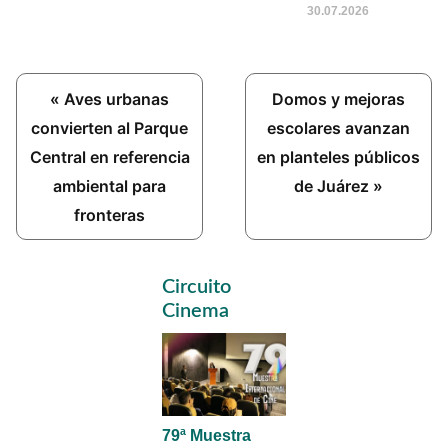
30.07.2026
Previous
Next
« Aves urbanas
Domos y mejoras
Post:
Post:
convierten al Parque
escolares avanzan
Central en referencia
en planteles públicos
ambiental para
de Juárez »
fronteras
Primary
Circuito
Sidebar
Cinema
79ª Muestra