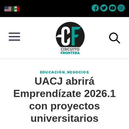
Skip
Skip
Skip
Skip
to
to
to
to
primary
main
primary
footer
navigation
content
sidebar
Circuito
Conéctate
Frontera
con
EDUCACIÓN
,
NEGOCIOS
la
UACJ abrirá
frontera
Emprendízate 2026.1
con proyectos
universitarios