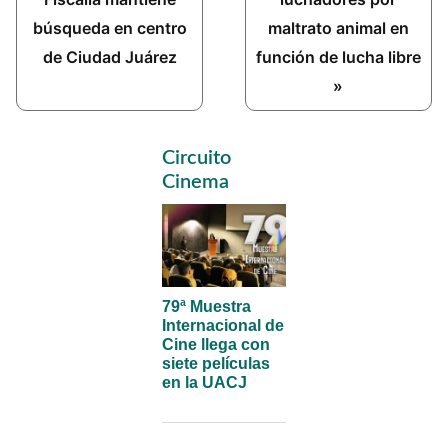
búsqueda en centro
maltrato animal en
de Ciudad Juárez
función de lucha libre
»
Primary
Circuito
Sidebar
Cinema
79ª Muestra
Internacional de
Cine llega con
siete películas
en la UACJ