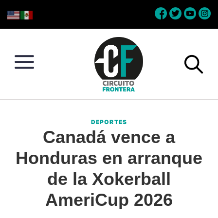
Skip
Skip
Skip
Skip
to
to
to
to
primary
main
primary
footer
navigation
content
sidebar
Circuito
Conéctate
Frontera
con
DEPORTES
la
Canadá vence a
frontera
Honduras en arranque
de la Xokerball
AmeriCup 2026