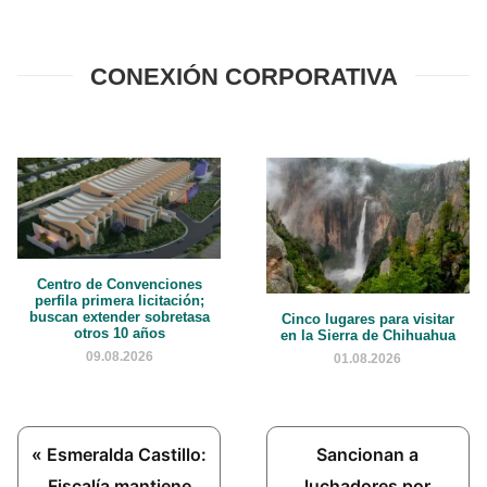
CONEXIÓN CORPORATIVA
Centro de Convenciones
perfila primera licitación;
buscan extender sobretasa
Cinco lugares para visitar
otros 10 años
en la Sierra de Chihuahua
09.08.2026
01.08.2026
Previous
Next
« Esmeralda Castillo:
Sancionan a
Post:
Post:
Fiscalía mantiene
luchadores por