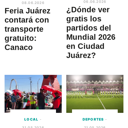
06.06.2026
08.06.2026
¿Dónde ver
Feria Juárez
gratis los
contará con
partidos del
transporte
Mundial 2026
gratuito:
en Ciudad
Canaco
Juárez?
LOCAL
-
DEPORTES
-
31.05.2026
21.05.2026