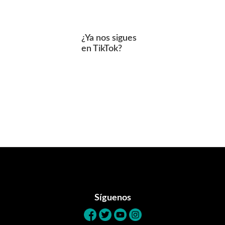
¿Ya nos sigues
en TikTok?
Footer
Síguenos