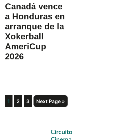
Canadá vence
a Honduras en
arranque de la
Xokerball
AmeriCup
2026
Page
Page
Page
Go
1
2
3
Next Page »
to
Primary
Circuito
Sidebar
Cinema