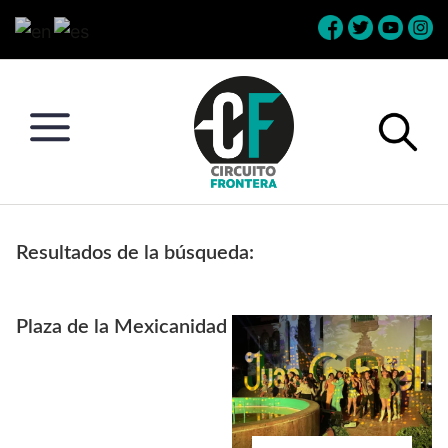
Skip
Skip
Skip
Skip
to
to
to
to
primary
main
primary
footer
navigation
content
sidebar
Circuito
Conéctate
Frontera
con
Resultados de la búsqueda:
la
frontera
Plaza de la Mexicanidad