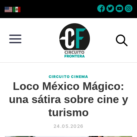
Skip
Skip
Skip
Skip
to
to
to
to
primary
main
primary
footer
navigation
content
sidebar
Circuito
Conéctate
Frontera
con
CIRCUITO CINEMA
la
Loco México Mágico:
frontera
una sátira sobre cine y
turismo
24.05.2026