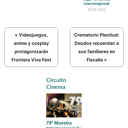
macroregional
30.07.2026
Previous
Next
« Videojuegos,
Crematorio Plenitud:
Post:
Post:
anime y cosplay
Deudos recuerdan a
protagonizarán
sus familiares en
Frontera Viva Fest
Fiscalía »
Primary
Circuito
Sidebar
Cinema
79ª Muestra