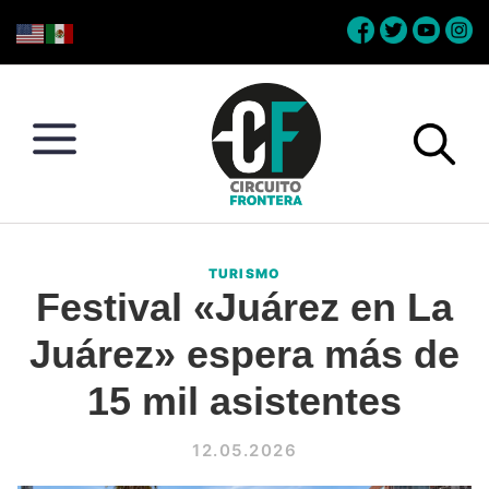
Skip
Skip
Skip
Skip
to
to
to
to
primary
main
primary
footer
navigation
content
sidebar
Circuito
Conéctate
Frontera
con
TURISMO
la
Festival «Juárez en La
frontera
Juárez» espera más de
15 mil asistentes
12.05.2026