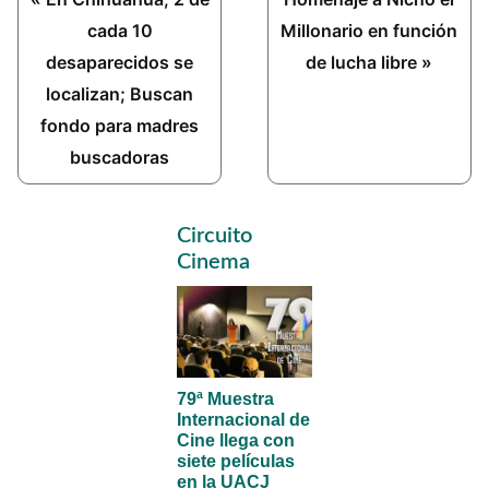
Post:
Post:
cada 10
Millonario en función
desaparecidos se
de lucha libre »
localizan; Buscan
fondo para madres
buscadoras
Primary
Circuito
Sidebar
Cinema
79ª Muestra
Internacional de
Cine llega con
siete películas
en la UACJ