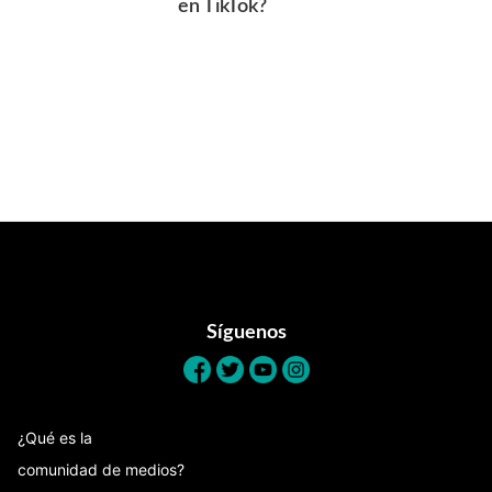
en TikTok?
Footer
Síguenos
¿Qué es la
comunidad de medios?