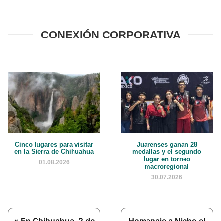
CONEXIÓN CORPORATIVA
Cinco lugares para visitar
Juarenses ganan 28
en la Sierra de Chihuahua
medallas y el segundo
lugar en torneo
01.08.2026
macroregional
30.07.2026
Previous
Next
« En Chihuahua, 2 de
Homenaje a Nicho el