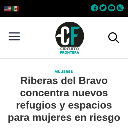
Skip
Skip
Skip
Skip
to
to
to
to
primary
main
primary
footer
navigation
content
sidebar
Circuito
Conéctate
Frontera
con
MUJERES
la
Riberas del Bravo
frontera
concentra nuevos
refugios y espacios
para mujeres en riesgo