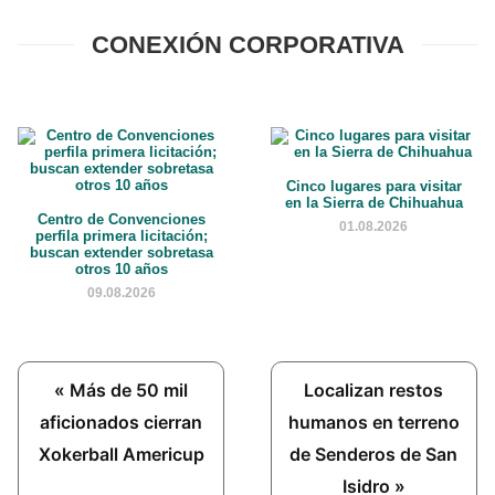
CONEXIÓN CORPORATIVA
Cinco lugares para visitar
en la Sierra de Chihuahua
Centro de Convenciones
01.08.2026
perfila primera licitación;
buscan extender sobretasa
otros 10 años
09.08.2026
Previous
Next
« Más de 50 mil
Localizan restos
Post:
Post:
aficionados cierran
humanos en terreno
Xokerball Americup
de Senderos de San
Isidro »